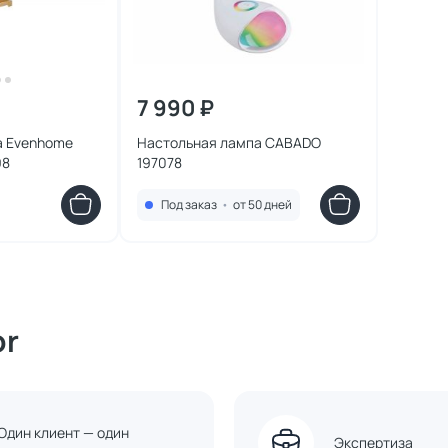
7 990 ₽
а Evenhome
Настольная лампа CABADO
98
197078
Под заказ
•
от 50 дней
or
Один клиент — один
Экспертиза