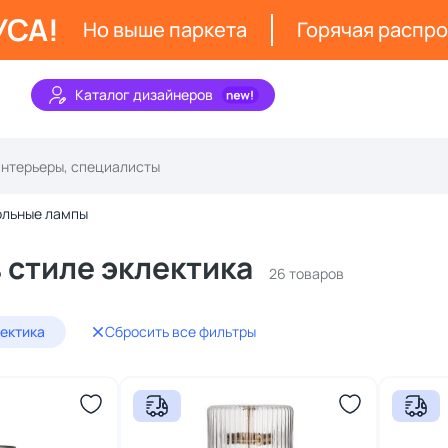
УСА!
Но выше паркета
Горячая распр
Каталог дизайнеров
ольные лампы
 стиле эклектика
26 товаров
лектика
Сбросить все фильтры