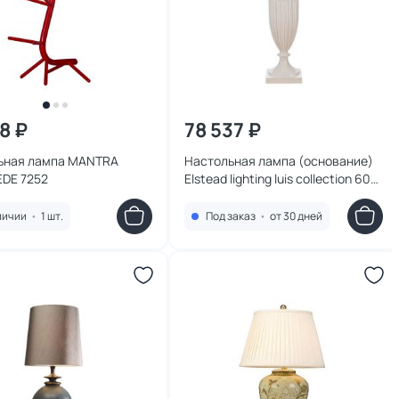
8 ₽
78 537 ₽
я лампа MANTRA
Настольная лампа (основание)
EDE 7252
Elstead lighting luis collection 60W
E27 LUI/APHRODITE LG
личии
•
1 шт.
Под заказ
•
от 30 дней