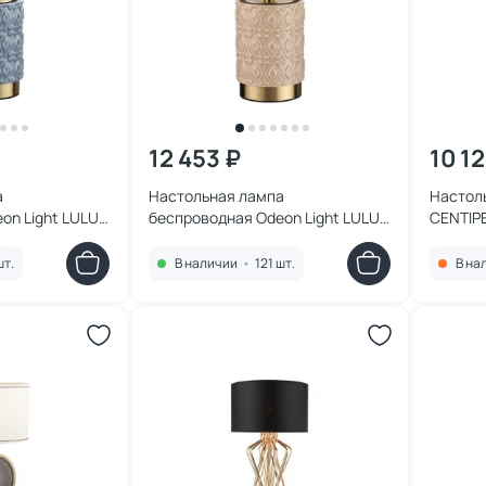
12 453 ₽
10 12
а
Настольная лампа
Настольна
on Light LULU
беспроводная Odeon Light LULU
CENTIP
2/3TL L-VISION
LED*3W 3000K 5453/3TL L-VISION
шт.
В наличии
•
121 шт.
В на