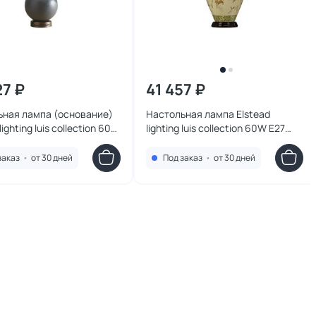
27 ₽
41 457 ₽
ьная лампа (основание)
Настольная лампа Elstead
lighting luis collection 60W
lighting luis collection 60W E27
I/BABUSHKA
ARUM-LILY-TL
заказ
•
от 30 дней
Под заказ
•
от 30 дней