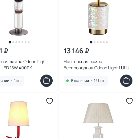
1 ₽
13 146 ₽
ная лампа Odeon Light
Настольная лампа
 LED 15W 4000K
беспроводная Odeon Light LULU
TL L-VISION
LED*6W 3000K 5454/6TL L-VISION
личии
•
1 шт.
В наличии
•
151 шт.