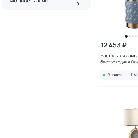
Мощность ламп
12 453 ₽
Настольная ламп
беспроводная Ode
LED*3W 3000K 545
В наличии
•
114 