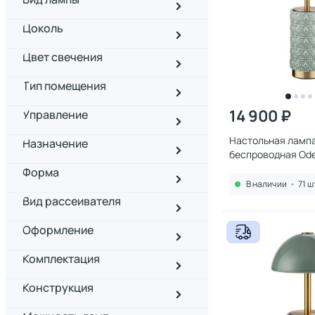
Цоколь
Цвет свечения
Тип помещения
14 900 ₽
Управление
Настольная ламп
Назначение
беспроводная Ode
LED*5W 3000K 545
Форма
VISION
В наличии
•
71 ш
Вид рассеивателя
Оформление
Комплектация
Конструкция