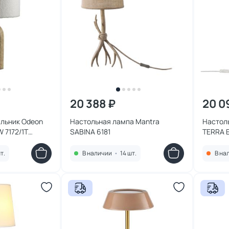
20 388 ₽
20 0
ильник Odeon
Настольная лампа Mantra
Настоль
W 7172/1T
SABINA 6181
TERRA E
т.
В наличии
•
14 шт.
В на