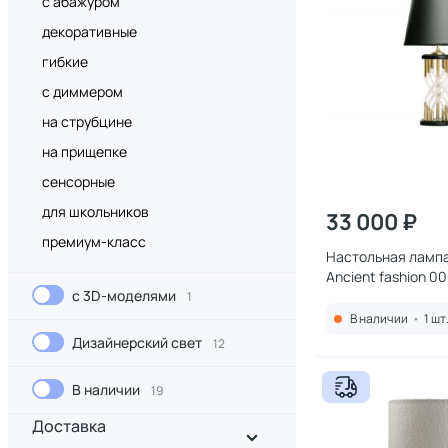
с абажуром
декоративные
гибкие
с диммером
на струбцине
на прищепке
сенсорные
для школьников
33 000 ₽
премиум-класс
Настольная ламп
Ancient fashion 0
с 3D-моделями
1
В наличии
•
1 шт
Дизайнерский свет
12
В наличии
19
Доставка