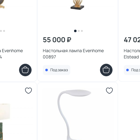
55 000 ₽
47 0
а Evenhome
Настольная лампа Evenhome
Настол
4
00897
Elstead 
E27 LU
Под заказ
Под 