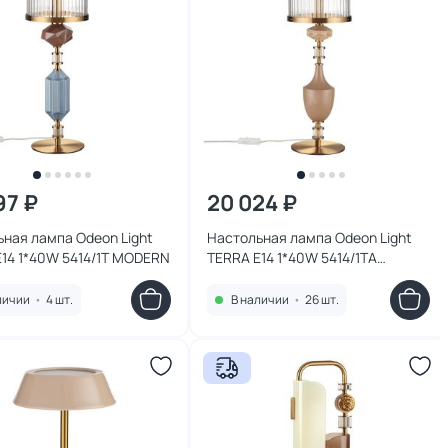
97 ₽
20 024 ₽
ная лампа Odeon Light
Настольная лампа Odeon Light
14 1*40W 5414/1T MODERN
TERRA E14 1*40W 5414/1TA
MODERN
личии
•
4 шт.
В наличии
•
26 шт.