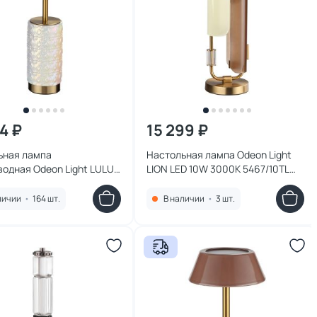
4 ₽
15 299 ₽
ьная лампа
Настольная лампа Odeon Light
одная Odeon Light LULU
LION LED 10W 3000K 5467/10TL
3000K 5454/8TLA L-
MODERN
личии
•
164 шт.
В наличии
•
3 шт.