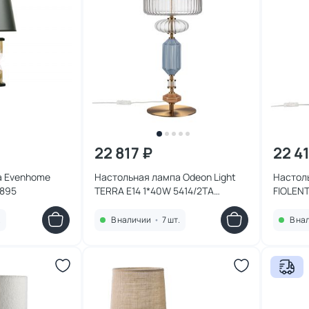
22 817 ₽
22 4
а Evenhome
Настольная лампа Odeon Light
Настоль
0895
TERRA E14 1*40W 5414/2TA
FIOLENT
MODERN
MODER
.
В наличии
•
7 шт.
В на