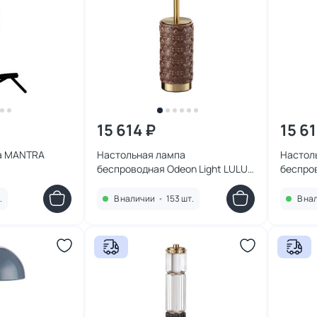
15 614 ₽
15 61
RA
Настольная лампа
Настол
беспроводная Odeon Light LULU
беспров
LED*8W 3000K 5453/8TLA L-
LED*8W 
VISION
VISION
.
В наличии
•
153 шт.
В на