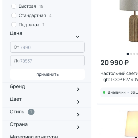
Быстрая
15
Стандартная
4
Под заказ
7
Цена
От
До
20 990 ₽
Настольный свет
применить
Light LOOP E27 40
MIDCENT
Бренд
В наличии
•
36 ш
Цвет
Стиль
1
Страна
Материал арматуры