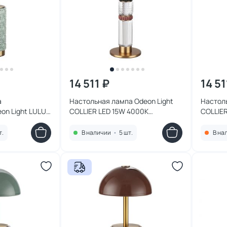
14 511 ₽
14 51
а
Настольная лампа Odeon Light
Настоль
on Light LULU
COLLIER LED 15W 4000K
COLLIER
2/5TLA L-
5455/15TL L-VISION
5456/15
т.
В наличии
•
5 шт.
В на