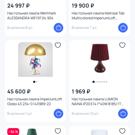
24 997 ₽
19 900 ₽
Назначение
Настольная лампа Wertmark
Настольная лампа Matisse Tab
ALESSANDRA WE197.04.904
Multicolored ImperiumLoft
Форма
191873-26
В наличии 8 шт.
В наличии 7 шт.
Вид рассеивателя
Форма плафона
Количество плафонов
Оформление
45 600 ₽
1 969 ₽
Мощность ламп
Настольная лампа ImperiumLoft
Настольная лампа LUMION
Globo 43.234-0 143989-22
NAINA IP20 E14 1*40W 8185/1T
COUNTY
В наличии 1 шт.
В наличии 10 шт.
- 54 %