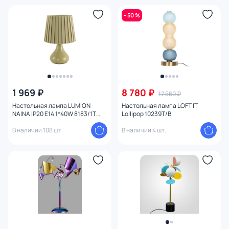
Цвет плафона
- 50 %
Высота (мм)
Ширина (мм)
Длина (мм)
1 969 ₽
8 780 ₽
17 560 ₽
Настольная лампа LUMION
Настольная лампа LOFT IT
Диаметр (мм)
NAINA IP20 E14 1*40W 8183/1T
Lollipop 10239T/B
COUNTY
В наличии 108 шт.
В наличии 4 шт.
Количество ламп
Вид лампы
Цоколь
Тип помещения