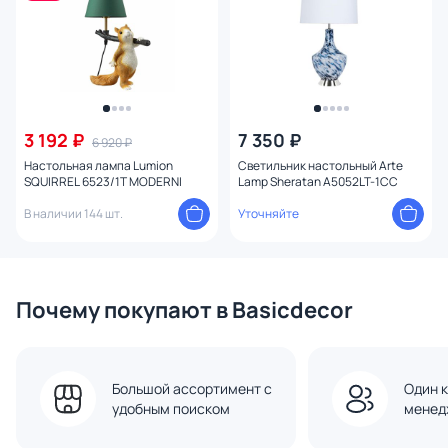
3 192 ₽
7 350 ₽
6 920 ₽
Настольная лампа Lumion
Светильник настольный Arte
SQUIRREL 6523/1T MODERNI
Lamp Sheratan A5052LT-1CC
В наличии 144 шт.
Уточняйте
Почему покупают в Basicdecor
Большой ассортимент с
Один к
удобным поиском
менед