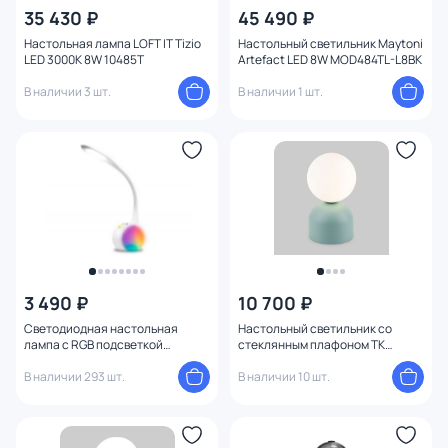
35 430 ₽
45 490 ₽
Цоколь
Настольная лампа LOFT IT Tizio
Настольный светильник Maytoni
LED 3000К 8W 10485T
Artefact LED 8W MOD484TL-L8BK
Цвет свечения
В наличии 3 шт.
В наличии 1 шт.
Тип помещения
Управление
Назначение
Форма
3 490 ₽
10 700 ₽
Вид рассеивателя
Светодиодная настольная
Настольный светильник со
лампа с RGB подсветкой
стеклянным плафоном TK
Ambrella Desk DE532
Lighting Miki 16039
Функции
В наличии 293 шт.
В наличии 10 шт.
Комплектация