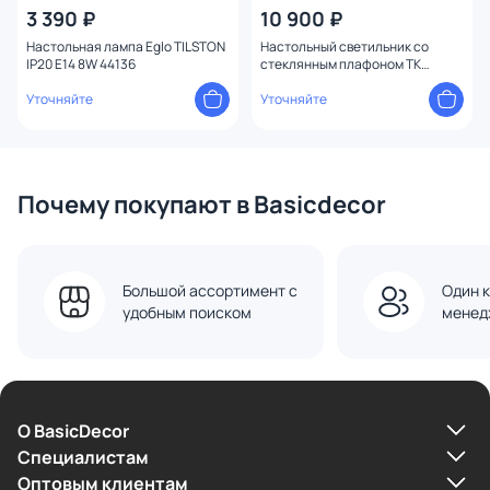
3 390 ₽
10 900 ₽
Настольная лампа Eglo TILSTON
Настольный светильник со
IP20 E14 8W 44136
стеклянным плафоном TK
Lighting Miki 16041
Уточняйте
Уточняйте
Почему покупают в Basicdecor
Большой ассортимент с
Один к
удобным поиском
менед
О BasicDecor
Cпециалистам
Оптовым клиентам