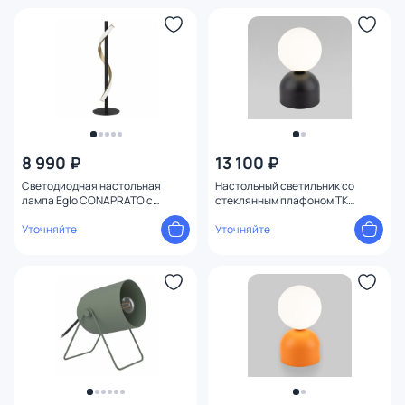
8 990 ₽
13 100 ₽
Светодиодная настольная
Настольный светильник со
лампа Eglo CONAPRATO с
стеклянным плафоном TK
регулировкой цветовой
Lighting Miki 16044
температуры IP20 LED 2765K
Уточняйте
Уточняйте
902137