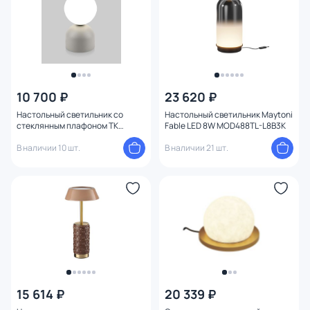
Конструкция
Мощность ламп
1
Умный дом
10 700 ₽
23 620 ₽
Настольный светильник со
Настольный светильник Maytoni
стеклянным плафоном TK
Fable LED 8W MOD488TL-L8B3K
Lighting Miki 16038
В наличии 10 шт.
В наличии 21 шт.
15 614 ₽
20 339 ₽