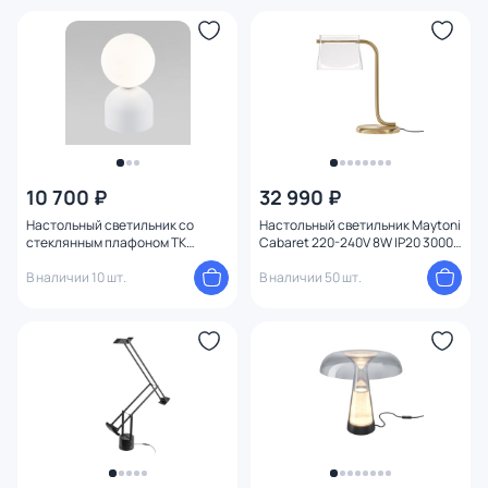
Материал
Цвет арматуры
Цвет плафона
Высота (мм)
10 700 ₽
32 990 ₽
Настольный светильник со
Настольный светильник Maytoni
Ширина (мм)
стеклянным плафоном TK
Cabaret 220-240V 8W IP20 3000K
Lighting Miki 16037
MOD170TL-L8BS3K
В наличии 10 шт.
В наличии 50 шт.
Длина (мм)
Диаметр (мм)
Глубина (мм)
Количество ламп