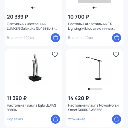
20 339 ₽
10 700 ₽
Светильник настольный
Настольный светильник TK
LUMKER Galaktika GL-168BL-8-
Lighting Miki со стеклянным
WW IP40 3000K 8W 00-00034271
плафоном G9 8W 16042
В наличии 109 шт.
В наличии 10 шт.
11 390 ₽
14 420 ₽
Настольная лампа Eglo LEJIAS
Настольная лампа Nowodvorski
99804
Smart 3000K 8W 8358
Под заказ
Уточняйте