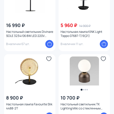
16 990 ₽
5 960 ₽
14 900 ₽
Настольный светильник Divinare
Настольная лампа KINK Light
SOLE 3234/06 8W LED 220V
Тэрро 07687-T,19(21)
3000K 3234/06 TL-1
В наличии 67 шт.
В наличии 11 шт.
8 900 ₽
10 700 ₽
Настольная лампа Favourite Slik
Настольный светильник TK
4488-2T
Lighting Miki со стеклянным
плафоном G9 8W 16043