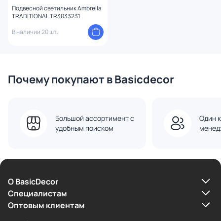
Подвесной светильник Ambrella
TRADITIONAL TR3033231
В наличии 20 шт.
Почему покупают в Basicdecor
Большой ассортимент с
Один к
удобным поиском
менед
О BasicDecor
Cпециалистам
Оптовым клиентам