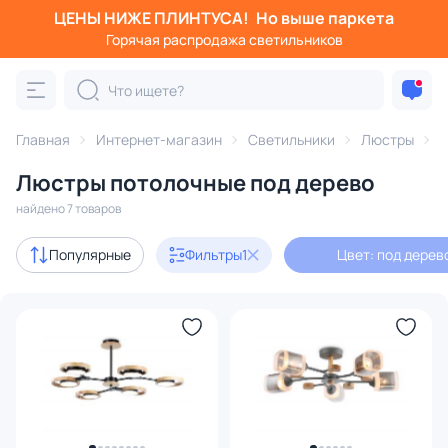
ЦЕНЫ НИЖЕ ПЛИНТУСА!
Но выше паркета
Фильтры
Горячая распродажа светильников
Цвет: под дерево
Категория:
Люстры
Главная
Интернет-магазин
Светильники
Люстры
п
Люстры потолочные под дерево
журом
хрустальные
веточки
геометрические
LED
найдено 7 товаров
В наличии
7
Популярные
Фильтры
1
Цвет: под дерев
Цена
От
До
Бренд