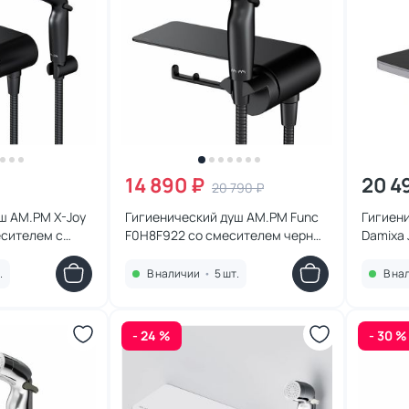
14 890 ₽
20 4
20 790 ₽
ш AM.PM X-Joy
Гигиенический душ AM.PM Func
Гигиени
есителем с
F0H8F922 со смесителем черный
Damixa 
ем туалетной
матовый
атовый
.
В наличии
•
5 шт.
В на
- 24 %
- 30 %