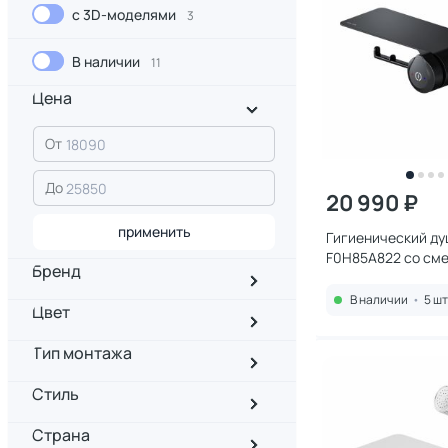
с 3D-моделями
3
В наличии
11
Цена
От
До
20 990 ₽
применить
Гигиенический ду
F0H85A822 со см
Бренд
полкой, держател
бумаги, черный м
В наличии
•
5 шт
Цвет
Тип монтажа
Стиль
Страна