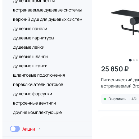
душевые комплекты
встраиваемые душевые системы
верхний душ для душевых систем
душевые панели
душевые гарнитуры
душевые лейки
душевые шланги
душевые штанги
25 850 ₽
шланговые подключения
Гигиенический д
переключатели потоков
встраиваемый Bro
Сканди 708/1B че
душевые форсунки
В наличии
•
46 ш
встроенные вентили
другие комплектующие
Акции
4