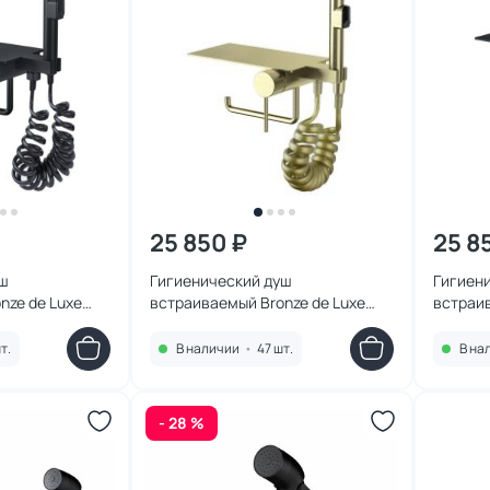
25 850 ₽
25 8
уш
Гигиенический душ
Гигиен
nze de Luxe
встраиваемый Bronze de Luxe
встраив
рный
Сканди 708/1BR бронза
Сканди
т.
В наличии
•
47 шт.
В на
- 28 %