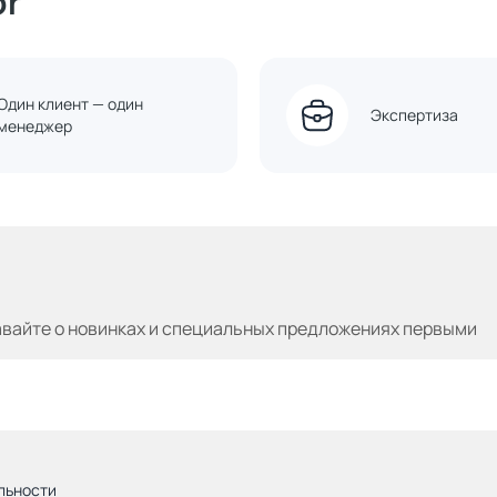
or
Один клиент — один
Экспертиза
менеджер
авайте
о новинках и специальных предложениях первыми
льности