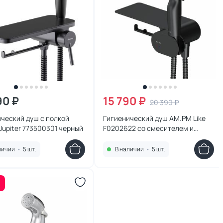
90 ₽
15 790 ₽
20 390 ₽
ческий душ с полкой
Гигиенический душ AM.PM Like
Jupiter 773500301 черный
F0202622 со смесителем и
полочкой
личии
•
5 шт.
В наличии
•
5 шт.