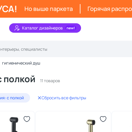
УСА!
Но выше паркета
Горячая распр
Каталог дизайнеров
гигиенический душ
с полкой
11 товаров
ия: с полкой
Сбросить все фильтры