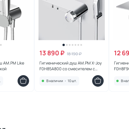
13 890 ₽
12 6
18 190 ₽
ш AM.PM Like
Гигиенический душ AM.PM X-Joy
Гигиен
чкой
F0H85A800 со смесителем с
F0H8F9
полкой, держателем туалетной
глянце
бумаги, хром глянцевый
.
В наличии
•
10 шт.
В на