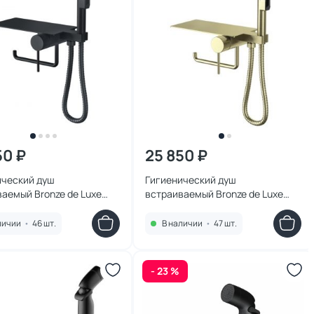
50 ₽
25 850 ₽
ический душ
Гигиенический душ
аемый Bronze de Luxe
встраиваемый Bronze de Luxe
 708B черный
Сканди 708BR бронза
личии
•
46 шт.
В наличии
•
47 шт.
- 23 %