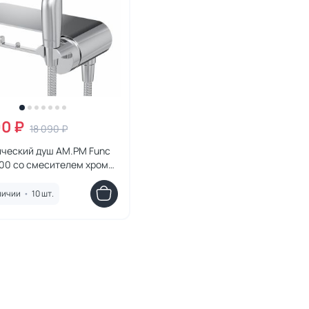
90 ₽
18 090 ₽
ический душ AM.PM Func
00 со смесителем хром
вый
личии
•
10 шт.