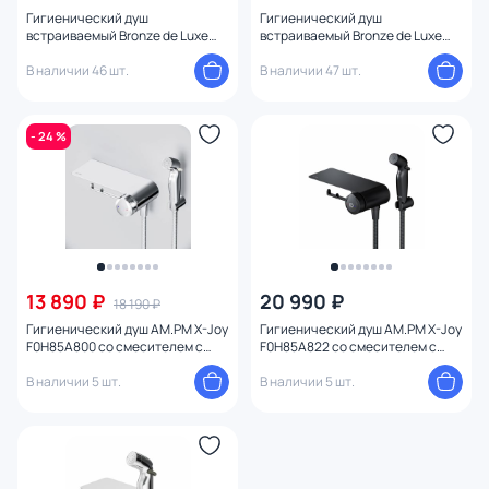
Гигиенический душ
Гигиенический душ
встраиваемый Bronze de Luxe
встраиваемый Bronze de Luxe
Сканди 708B черный
Сканди 708BR бронза
В наличии 46 шт.
В наличии 47 шт.
- 24 %
13 890 ₽
20 990 ₽
18 190 ₽
Гигиенический душ AM.PM X-Joy
Гигиенический душ AM.PM X-Joy
F0H85A800 со смесителем с
F0H85A822 со смесителем с
полкой, держателем туалетной
полкой, держателем туалетной
бумаги, хром глянцевый
В наличии 5 шт.
бумаги, черный матовый
В наличии 5 шт.