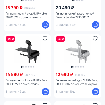
15 790 ₽
20 490 ₽
20 390 ₽
От
До
Гигиенический душ AM.PM Like
Гигиенический душ с полкой
F0202622 со смесителем и
Damixa Jupiter 773500301
полочкой
черный
В наличии 5 шт.
В наличии 5 шт.
Бренд
Цвет
- 28 %
- 30 %
Тип монтажа
Стиль
Страна
14 890 ₽
12 690 ₽
20 790 ₽
18 090 ₽
Гигиенический душ AM.PM Func
Гигиенический душ AM.PM Func
F0H8F922 со смесителем
F0H8F900 со смесителем хром
Управление
черный матовый
глянцевый
В наличии 5 шт.
В наличии 10 шт.
Форма