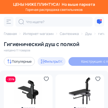
ЦЕНЫ НИЖЕ ПЛИНТУСА!
Но выше паркета
Фильтры
Горячая распродажа светильников
Конструкция: с полкой
Категория:
Душ
Главная
Интернет-магазин
Сантехника
Душ
гигие
Гигиенический душ с полкой
гигиенический душ
душевые стойки
душевые компле
найдено 11 товаров
Акции
4
Популярные
Фильтры
1
Конструкция: с 
с 3D-моделями
3
- 23 %
В наличии
10
Доставка
Цена