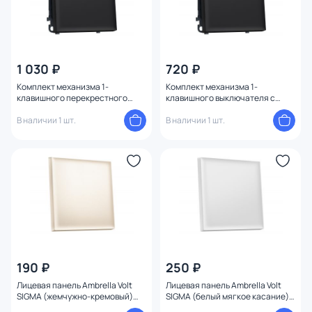
1 030 ₽
720 ₽
Комплект механизма 1-
Комплект механизма 1-
клавишного перекрестного
клавишного выключателя с
выключателя Ambrella Volt
самовозвратом Ambrella Volt
SIGMA MS981030 черный мягкое
В наличии 1 шт.
SIGMA MS981050 черный мягкое
В наличии 1 шт.
касание QUANT PRO
касание QUANT PRO
190 ₽
250 ₽
Лицевая панель Ambrella Volt
Лицевая панель Ambrella Volt
SIGMA (жемчужно-кремовый)
SIGMA (белый мягкое касание)
для 1-клавишных выключателей
для 1-клавишных выключателей