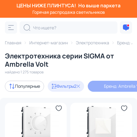
ЦЕНЫ НИЖЕ ПЛИНТУСА!
Но выше паркета
Фильтры
Горячая распродажа светильников
Бренд: Ambrella Volt
Серия: SIGMA
Категория:
Вся электротехника
Главная
Интернет-магазин
Электротехника
Бренд: Amb
Розетки
Рамки
Выключатели
Трансформаторы
Электротехника серии SIGMA от
Ambrella Volt
В наличии
92
найдено 1 275 товаров
Популярные
Фильтры
2
Бренд: Ambrella 
Бренд
1
Серия
1
Цвет