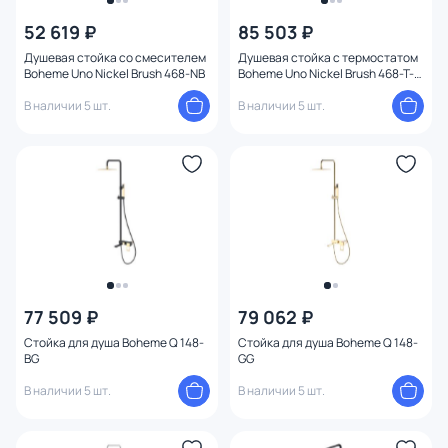
Серия
52 619 ₽
85 503 ₽
Душевая стойка со смесителем
Душевая стойка c термостатом
Цвет
Boheme Uno Nickel Brush 468-NB
Boheme Uno Nickel Brush 468-T-
NB
В наличии 5 шт.
В наличии 5 шт.
Стиль
Управление
Форма
Длина (см)
Поверхность
77 509 ₽
79 062 ₽
Стойка для душа Boheme Q 148-
Стойка для душа Boheme Q 148-
BG
GG
Тип излива
В наличии 5 шт.
В наличии 5 шт.
Смеситель