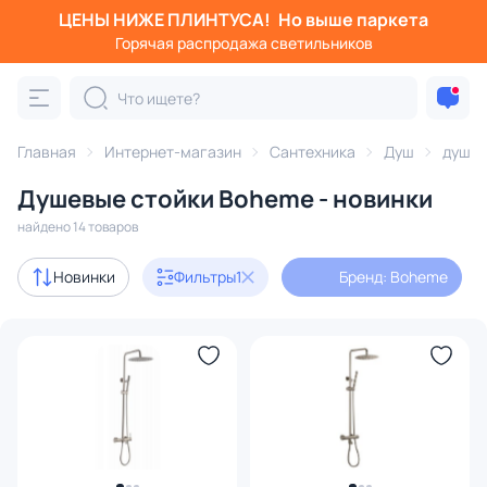
ЦЕНЫ НИЖЕ ПЛИНТУСА!
Но выше паркета
Фильтры
Горячая распродажа светильников
Бренд: Boheme
Категория:
Душ
Главная
Интернет-магазин
Сантехника
Душ
душев
Душевые стойки Boheme - новинки
гигиенический душ
душевые стойки
душевые компле
найдено 14 товаров
В наличии
14
Новинки
Фильтры
1
Бренд: Boheme
Цена
От
До
Бренд
1