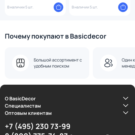
белая
В наличии 5 шт.
В наличии 5 шт.
Почему покупают в Basicdecor
Большой ассортимент с
Один к
удобным поиском
менед
О BasicDecor
Cпециалистам
Оптовым клиентам
+7 (495) 230 73-99