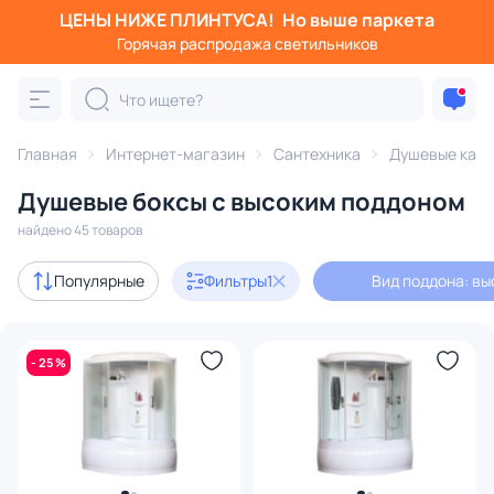
ЦЕНЫ НИЖЕ ПЛИНТУСА!
Но выше паркета
Фильтры
Горячая распродажа светильников
Вид поддона: высокий
Категория:
Душевые кабины
Главная
Интернет-магазин
Сантехника
Душевые каб
Душевые боксы с высоким поддоном
душевые боксы
с ванной
с низким поддоном
с г
найдено 45 товаров
Акции
2
Популярные
Фильтры
1
Вид поддона: вы
В наличии
18
- 25 %
Цена
От
До