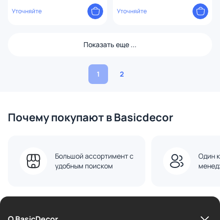
Уточняйте
Уточняйте
Показать еще ...
1
2
Почему покупают в Basicdecor
Большой ассортимент с
Один к
удобным поиском
менед
О BasicDecor