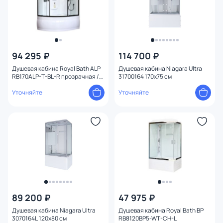
94 295 ₽
114 700 ₽
Душевая кабина Royal Bath ALP
Душевая кабина Niagara Ultra
RB170ALP-T-BL-R прозрачная /
31700164 170x75 см
профиль черный, 170х100 R
Уточняйте
Уточняйте
89 200 ₽
47 975 ₽
Душевая кабина Niagara Ultra
Душевая кабина Royal Bath BP
3070164L 120x80 см
RB8120BP5-WT-CH-L