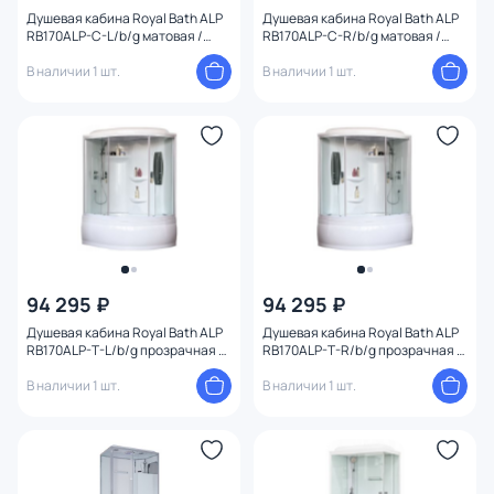
Ширина (см)
Душевая кабина Royal Bath ALP
Душевая кабина Royal Bath ALP
RB170ALP-C-L/b/g матовая /
RB170ALP-C-R/b/g матовая /
профиль белый, 170х100 L
профиль белый, 170х100 R
В наличии 1 шт.
В наличии 1 шт.
Высота (см)
Конструкция
Ориентация
94 295 ₽
94 295 ₽
Душевая кабина Royal Bath ALP
Душевая кабина Royal Bath ALP
RB170ALP-T-L/b/g прозрачная /
RB170ALP-T-R/b/g прозрачная /
профиль белый, 170х100 L
профиль белый, 170х100 R
В наличии 1 шт.
В наличии 1 шт.