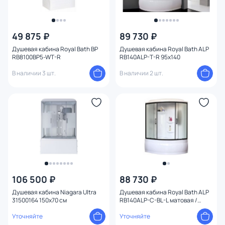
49 875 ₽
89 730 ₽
Душевая кабина Royal Bath BP
Душевая кабина Royal Bath ALP
RB8100BP5-WT-R
RB140ALP-T-R 95x140
В наличии 3 шт.
В наличии 2 шт.
106 500 ₽
88 730 ₽
Душевая кабина Niagara Ultra
Душевая кабина Royal Bath ALP
31500164 150x70 см
RB140ALP-C-BL-L матовая /
профиль черный, 140х95 L
Уточняйте
Уточняйте