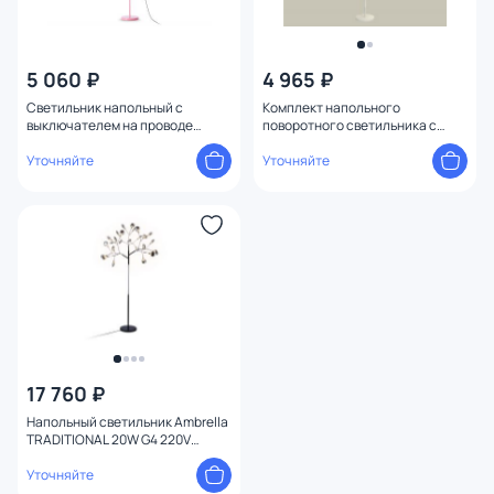
5 060 ₽
4 965 ₽
Светильник напольный с
Комплект напольного
выключателем на проводе
поворотного светильника с
Ambrella TRADITIONAL TR97664
композитным хрусталем
Уточняйте
Ambrella TRADITIONAL XB
Уточняйте
XB9812251
17 760 ₽
Напольный светильник Ambrella
TRADITIONAL 20W G4 220V
TR3030
Уточняйте