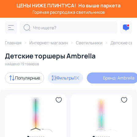
ЦЕНЫ НИЖЕ ПЛИНТУСА!
Но выше паркета
Фильтры
Горячая распродажа светильников
Бренд: Ambrella
Категория:
Детские светильники
Главная
Интернет-магазин
Светильники
Детские све
Детские торшеры Ambrella
люстры
бра
ночники
настольные лампы
точ
найдено 19 товаров
Дизайнерский свет
2
Популярные
Фильтры
1
Бренд: Ambrella
В наличии
13
Цена
От
До