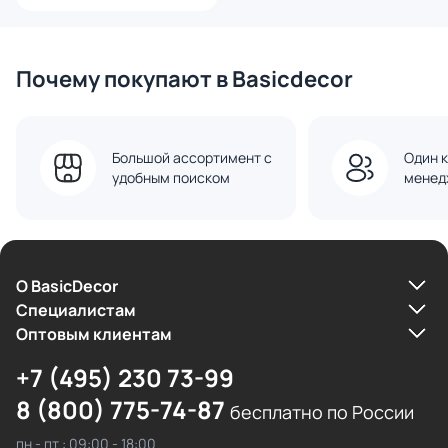
Почему покупают в Basicdecor
Большой ассортимент с
Один к
удобным поиском
менед
О BasicDecor
Cпециалистам
Оптовым клиентам
+7 (495) 230 73-99
8 (800) 775-74-87
бесплатно по России
пн - пт : 09:00 - 18:00