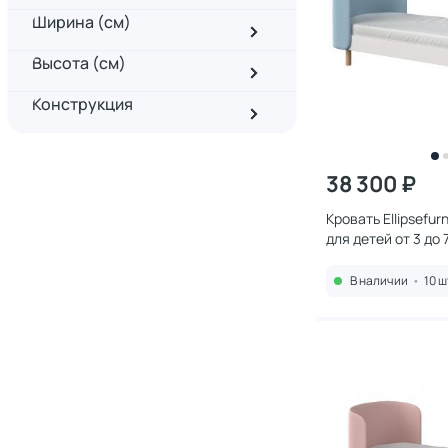
Ширина (см)
Высота (см)
Конструкция
38 300 ₽
Кровать Ellipsefurn
для детей от 3 до 
KD040102010198
В наличии
•
10 ш