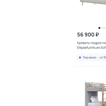
56 900 ₽
Кровать подростк
Ellipsefurniture S
зеленый) 90*200 
KD010103010101
Под заказ
•
от 3