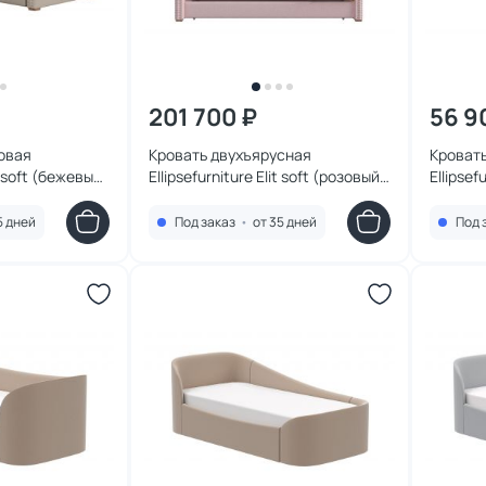
201 700 ₽
56 9
овая
Кровать двухъярусная
Кроват
it soft (бежевый)
Ellipsefurniture Elit soft (розовый)
Ellipsef
ET010110020501
голубо
KD01010
5 дней
Под заказ
•
от 35 дней
Под 