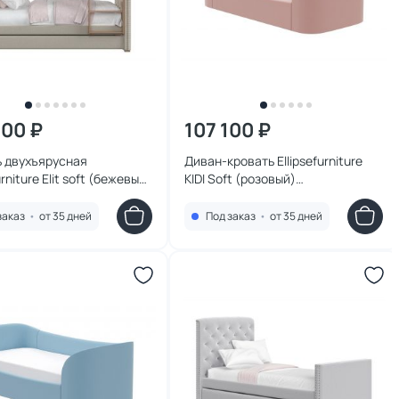
700 ₽
107 100 ₽
ь двухъярусная
Диван-кровать Ellipsefurniture
urniture Elit soft (бежевый)
KIDI Soft (розовый)
01020201
KD010503010101
заказ
•
от 35 дней
Под заказ
•
от 35 дней