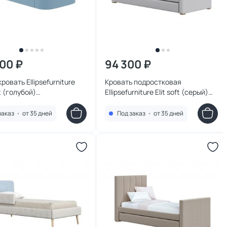
100 ₽
94 300 ₽
ровать Ellipsefurniture
Кровать подростковая
t (голубой)
Ellipsefurniture Elit soft (серый)
04010101
ET010107020201
заказ
•
от 35 дней
Под заказ
•
от 35 дней