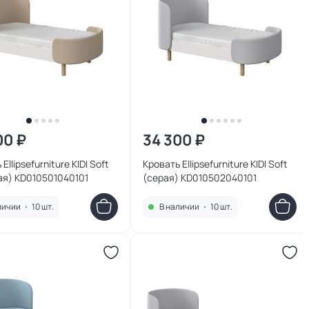
00 ₽
34 300 ₽
Ellipsefurniture KIDI Soft
Кровать Ellipsefurniture KIDI Soft
ая) KD010501040101
(серая) KD010502040101
личии
•
10 шт.
В наличии
•
10 шт.