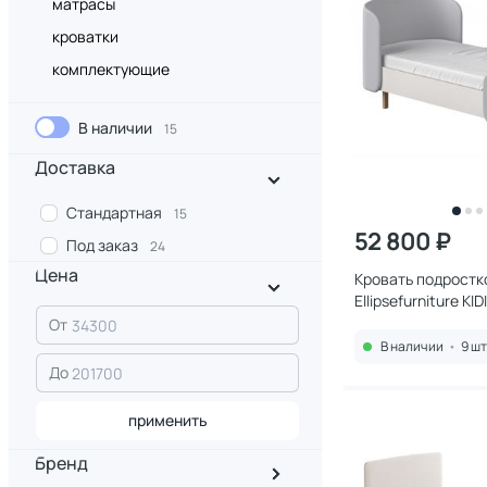
матрасы
кроватки
комплектующие
В наличии
15
Доставка
Стандартная
15
52 800 ₽
Под заказ
24
Цена
Кровать подростк
Ellipsefurniture KI
(серый) KD010112
От
В наличии
•
9 шт
До
применить
Бренд