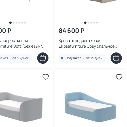
00 ₽
84 600 ₽
ь подростковая
Кровать подростковая
urniture Soft (бежевый/
Ellipsefurniture Cosy спальное
й) 90*200 см
место 90*200 см (бежевый)
2010101
KD010201010101
заказ
•
от 35 дней
Под заказ
•
от 35 дней