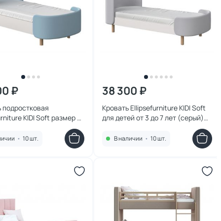
00 ₽
38 300 ₽
ь подростковая
Кровать Ellipsefurniture KIDI Soft
urniture KIDI Soft размер М
для детей от 3 до 7 лет (серый)
й) KD010111020101
KD040104010198
личии
•
10 шт.
В наличии
•
10 шт.