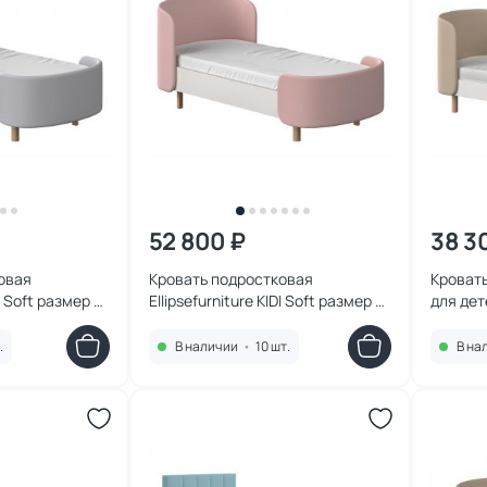
52 800 ₽
38 3
овая
Кровать подростковая
Кровать 
DI Soft размер М
Ellipsefurniture KIDI Soft размер М
для дет
020101
(розовый) KD010113020101
(бежев
.
В наличии
•
10 шт.
В на