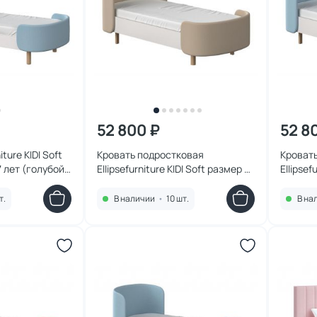
52 800 ₽
52 8
iture KIDI Soft
Кровать подростковая
Кроват
7 лет (голубой)
Ellipsefurniture KIDI Soft размер М
Ellipsef
(бежевый) KD010110020101
(голубо
т.
В наличии
•
10 шт.
В на