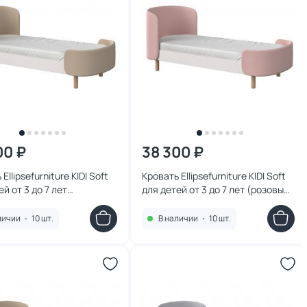
00 ₽
38 300 ₽
Ellipsefurniture KIDI Soft
Кровать Ellipsefurniture KIDI Soft
ей от 3 до 7 лет
для детей от 3 до 7 лет (розовый)
ый) KD040101010198
KD040103010198
личии
•
10 шт.
В наличии
•
10 шт.