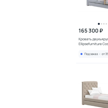
165 300 ₽
Кровать двухъяру
Ellipsefurniture C
KD010204020101
Под заказ
•
от 3