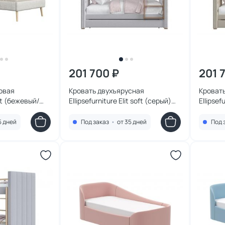
201 700 ₽
201 
овая
Кровать двухъярусная
Кроват
oft (бежевый/
Ellipsefurniture Elit soft (серый)
Ellipsef
см
ET010107021001
ET0101
5 дней
Под заказ
•
от 35 дней
Под 