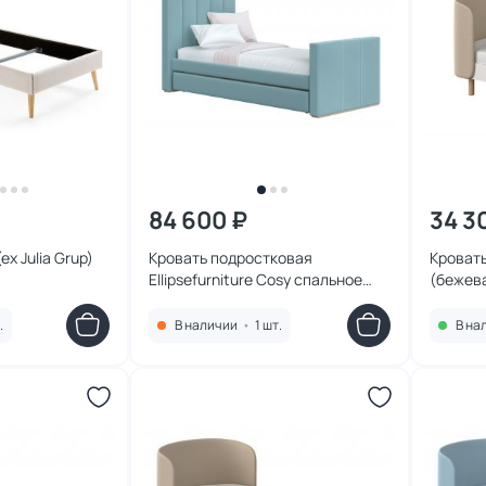
84 600 ₽
34 3
ex Julia Grup)
Кровать подростковая
Кровать 
Ellipsefurniture Cosy спальное
(бежев
место 90*200 см (бирюзовый)
KD010205010102
.
В наличии
•
1 шт.
В на