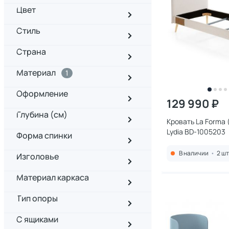
Цвет
Стиль
Страна
Материал
1
Оформление
129 990 ₽
Глубина (см)
Кровать La Forma (
Lydia BD-1005203
Форма спинки
В наличии
•
2 шт
Изголовье
Материал каркаса
Тип опоры
С ящиками