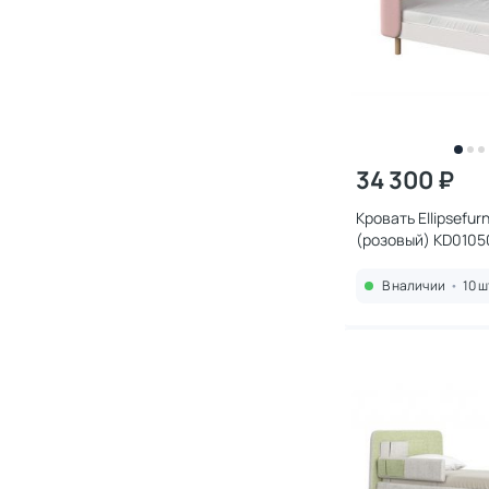
34 300 ₽
Кровать Ellipsefurn
(розовый) KD0105
В наличии
•
10 ш