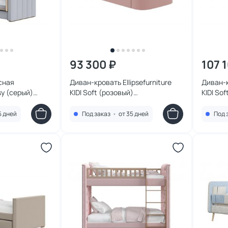
93 300 ₽
107 
сная
Диван-кровать Ellipsefurniture
Диван-к
osy (серый)
KIDI Soft (розовый)
KIDI Sof
KD010503020101
KD0105
5 дней
Под заказ
•
от 35 дней
Под 