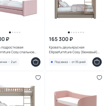
00 ₽
165 300 ₽
ь подростковая
Кровать двухъярусная
furniture Cosy спальное
Ellipsefurniture Cosy (бежевый)
90*200 см (розовый)
KD010201020101
03010101
личии
•
2 шт.
Под заказ
•
от 35 дней