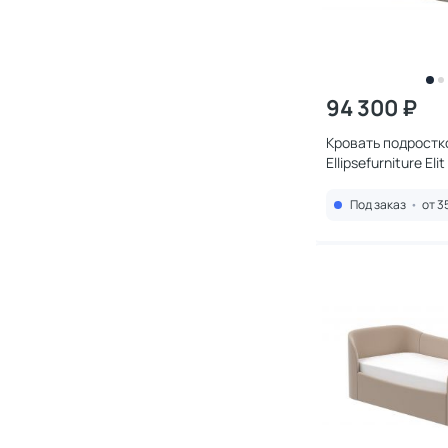
94 300 ₽
Кровать подростк
Ellipsefurniture El
ET010108020201
Под заказ
•
от 3