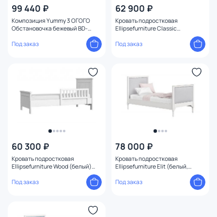
99 440 ₽
62 900 ₽
Композиция Yummy 3 ОГОГО
Кровать подростковая
Обстановочка бежевый BD-
Ellipsefurniture Classic
1744357
(молочный) CLMBBB02010199
Под заказ
Под заказ
60 300 ₽
78 000 ₽
Кровать подростковая
Кровать подростковая
Ellipsefurniture Wood (белый)
Ellipsefurniture Elit (белый,
WW010101010101
серая ткань) ET010107050701
Под заказ
Под заказ