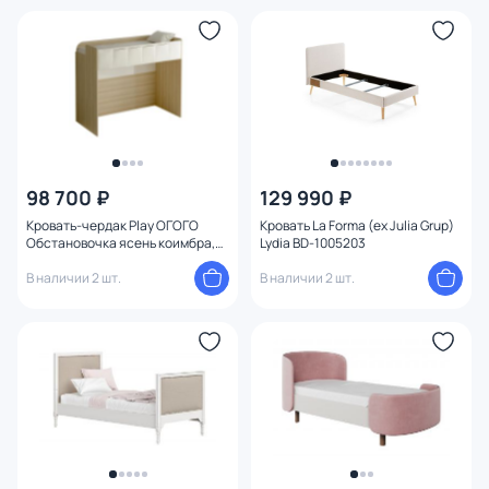
Материал обивки
Материал каркаса
Тип опоры
С ящиками
98 700 ₽
129 990 ₽
Кровать-чердак Play ОГОГО
Кровать La Forma (ex Julia Grup)
Ширина (см)
Обстановочка ясень коимбра,
Lydia BD-1005203
белый BD-1747179
В наличии 2 шт.
В наличии 2 шт.
Высота (см)
Конструкция