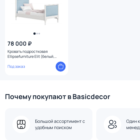
78 000 ₽
Кровать подростковая
Ellipsefurniture Elit (белый,
голубая ткань) ET010109050901
Под заказ
Почему покупают в Basicdecor
Большой ассортимент с
Один к
удобным поиском
менед