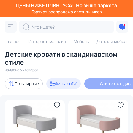
ЦЕНЫ НИЖЕ ПЛИНТУСА!
Но выше паркета
Фильтры
Горячая распродажа светильников
Стиль: скандинавский
Категория:
Детская мебель
Главная
Интернет-магазин
Мебель
Детская мебель
Детские кровати в скандинавском
и комплектующие
кровати
матрасы
кроватки
комп
стиле
найдено 33 товаров
В наличии
25
Популярные
Фильтры
1
Стиль: скандин
Доставка
Цена
От
До