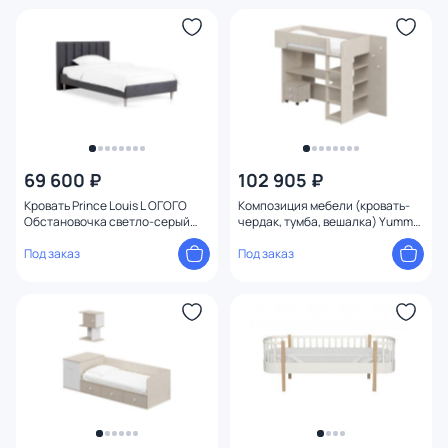
69 600 ₽
102 905 ₽
Кровать Prince Louis L ОГОГО
Композиция мебели (кровать-
Обстановочка светло-серый
чердак, тумба, вешалка) Yummy
BD-1958685
1 ОГОГО Обстановочка бежевый
Под заказ
BD-1744360
Под заказ