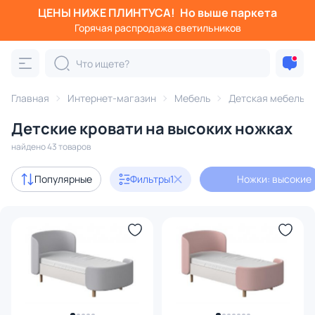
ЦЕНЫ НИЖЕ ПЛИНТУСА!
Но выше паркета
Фильтры
Горячая распродажа светильников
Ножки: высокие
Категория:
Детская мебель
Главная
Интернет-магазин
Мебель
Детская мебель
Детские кровати на высоких ножках
и комплектующие
кровати
матрасы
кроватки
комп
найдено 43 товаров
В наличии
14
Популярные
Фильтры
1
Ножки: высокие
Доставка
Цена
От
До