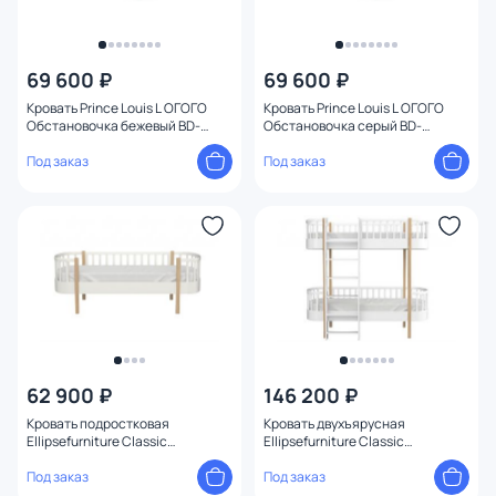
69 600 ₽
69 600 ₽
Кровать Prince Louis L ОГОГО
Кровать Prince Louis L ОГОГО
Обстановочка бежевый BD-
Обстановочка серый BD-
1958772
1958765
Под заказ
Под заказ
62 900 ₽
146 200 ₽
Кровать подростковая
Кровать двухъярусная
Ellipsefurniture Classic
Ellipsefurniture Classic
(молочный) CLMBBB02010199
фронтальная лестница (белый)
Под заказ
CLMBDB01010199
Под заказ