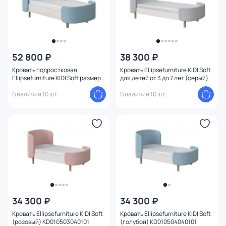
52 800 ₽
38 300 ₽
Кровать подростковая
Кровать Ellipsefurniture KIDI Soft
Ellipsefurniture KIDI Soft размер
для детей от 3 до 7 лет (серый)
М (голубой) KD010111020101
KD040104010198
В наличии 10 шт.
В наличии 10 шт.
34 300 ₽
34 300 ₽
Кровать Ellipsefurniture KIDI Soft
Кровать Ellipsefurniture KIDI Soft
(розовый) KD010503040101
(голубой) KD010504040101