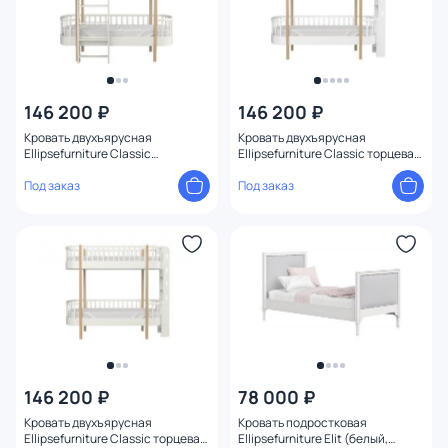
146 200 ₽
146 200 ₽
Кровать двухъярусная
Кровать двухъярусная
Ellipsefurniture Classic
Ellipsefurniture Classic торцевая
фронтальная лестница
лестница (белый)
(молочный) CLMBDB02010199
Под заказ
CLMBDB01020199
Под заказ
146 200 ₽
78 000 ₽
Кровать двухъярусная
Кровать подростковая
Ellipsefurniture Classic торцевая
Ellipsefurniture Elit (белый,