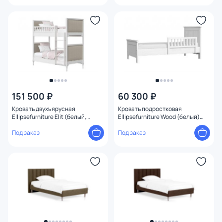
151 500 ₽
60 300 ₽
Кровать двухъярусная
Кровать подростковая
Ellipsefurniture Elit (белый,
Ellipsefurniture Wood (белый)
бежевая ткань) ET010101020101
WW010101010101
Под заказ
Под заказ