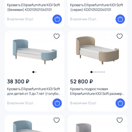
Кровать Ellipsefurniture KIDI Soft
Кровать Ellipsefurniture KIDI Soft
(бежевая) KD010501040101
(серая) KD010502040101
В наличии 10 шт.
В наличии 10 шт.
38 300 ₽
52 800 ₽
Кровать Ellipsefurniture KIDI Soft
Кровать подростковая
для детей от 3 до 7 лет (голубой)
Ellipsefurniture KIDI Soft размер
KD040102010198
М (бежевый) KD010110020101
В наличии 10 шт.
В наличии 10 шт.