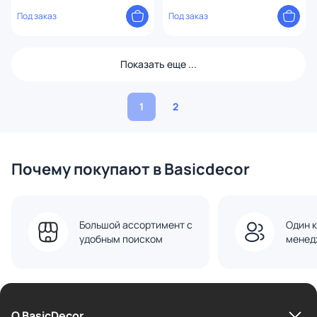
лестница (молочный)
серая ткань) ET010107050701
CLMBDB02040199
Под заказ
Под заказ
Показать еще ...
1
2
Почему покупают в Basicdecor
Большой ассортимент с
Один к
удобным поиском
менед
О BasicDecor