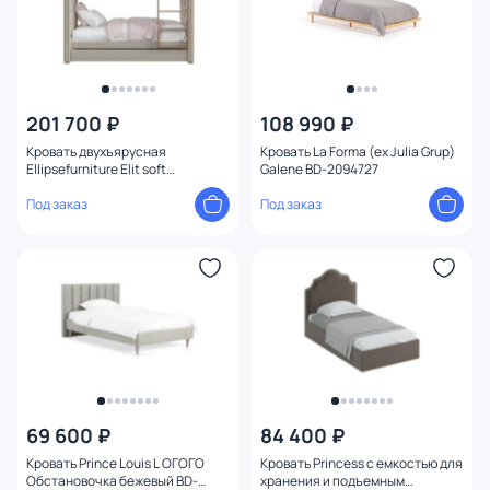
201 700 ₽
108 990 ₽
Кровать двухъярусная
Кровать La Forma (ex Julia Grup)
Ellipsefurniture Elit soft
Galene BD-2094727
(бежевый) ET010101020201
Под заказ
Под заказ
69 600 ₽
84 400 ₽
Кровать Prince Louis L ОГОГО
Кровать Princess с емкостью для
Обстановочка бежевый BD-
хранения и подъемным