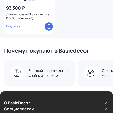
93 300 ₽
Диван-кровать Ellipsefurniture
KIDI Soft (бежевый)
KD010501020101
Под заказ
Почему покупают в Basicdecor
Большой ассортимент с
Один к
удобным поиском
менед
О BasicDecor
Cпециалистам