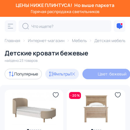
ЦЕНЫ НИЖЕ ПЛИНТУСА!
Но выше паркета
Фильтры
Горячая распродажа светильников
Цвет: бежевый
Категория:
Детская мебель
Главная
Интернет-магазин
Мебель
Детская мебель
Детские кровати бежевые
и комплектующие
кровати
матрасы
кроватки
комп
найдено 23 товаров
Акции
2
Популярные
Фильтры
1
Цвет: бежевый
В наличии
8
- 20 %
Доставка
Цена
От
До