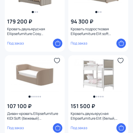
179 200 ₽
94 300 ₽
Кровать двухъярусная
Кровать подростковая
Ellipsefurniture Cosy
Ellipsefurniture Elit soft
антивандальная ткань
(бежевый) ET010108020201
(бежевый) СF010307480101
Под заказ
Под заказ
107 100 ₽
151 500 ₽
Диван-кровать Ellipsefurniture
Кровать двухъярусная
KIDI Soft (бежевый)
Ellipsefurniture Elit (белый,
KD010501010101
бежевая ткань) ET010101020101
Под заказ
Под заказ