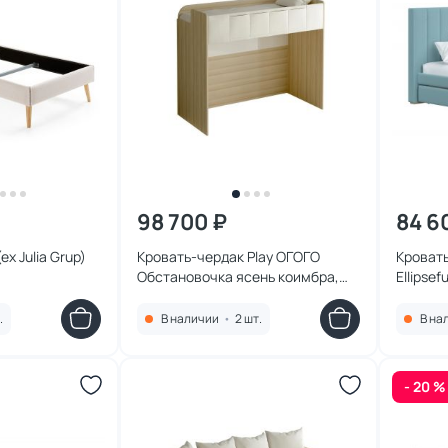
98 700 ₽
84 6
ex Julia Grup)
Кровать-чердак Play ОГОГО
Кроват
Обстановочка ясень коимбра,
Ellipse
белый BD-1747179
место 
KD0102
.
В наличии
•
2 шт.
В на
- 20 %