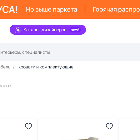
УСА!
Но выше паркета
Горячая распр
Каталог дизайнеров
ебель
кровати и комплектующие
оваров