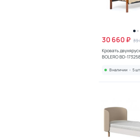
30 660 ₽
39 
Кровать двухярусная Tet
BOLERO BD-17325
В наличии
•
5 шт