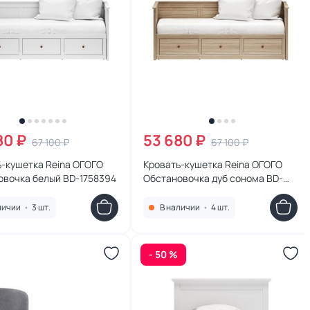
80 ₽
53 680 ₽
67 100 ₽
67 100 ₽
ь-кушетка Reina ОГОГО
Кровать-кушетка Reina ОГОГО
овочка белый BD-1758394
Обстановочка дуб сонома BD-
1758390
личии
•
3 шт.
В наличии
•
4 шт.
- 50 %