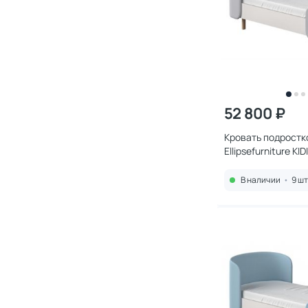
52 800 ₽
Кровать подростк
Ellipsefurniture KI
(серый) KD010112
В наличии
•
9 шт