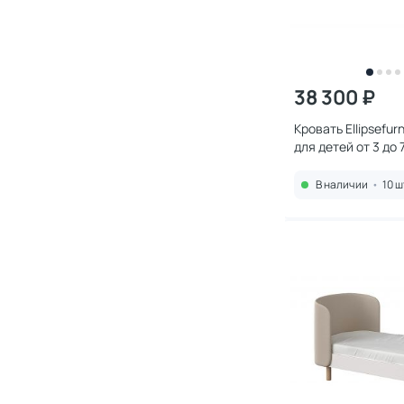
38 300 ₽
Кровать Ellipsefurn
для детей от 3 до 
(бежевый) KD0401
В наличии
•
10 ш