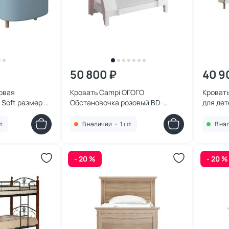
50 800 ₽
40 9
овая
Кровать Campi ОГОГО
Кровать 
DI Soft размер М
Обстановочка розовый BD-
для дет
1020101
1745887
экокож
т.
В наличии
•
1 шт.
В на
- 20 %
- 20 %