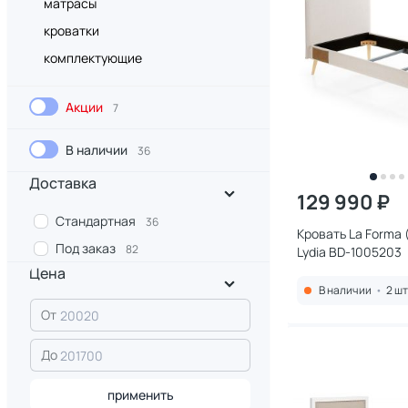
матрасы
кроватки
комплектующие
Акции
7
В наличии
36
Доставка
129 990 ₽
Стандартная
36
Кровать La Forma (
Под заказ
82
Lydia BD-1005203
Цена
В наличии
•
2 шт
От
До
применить