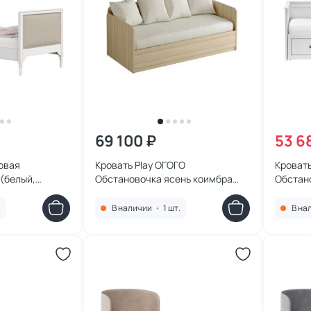
69 100 ₽
53 6
овая
Кровать Play ОГОГО
Кроват
t (белый,
Обстановочка ясень коимбра
Обстан
010101010101
BD-1747095
.
В наличии
•
1 шт.
В на