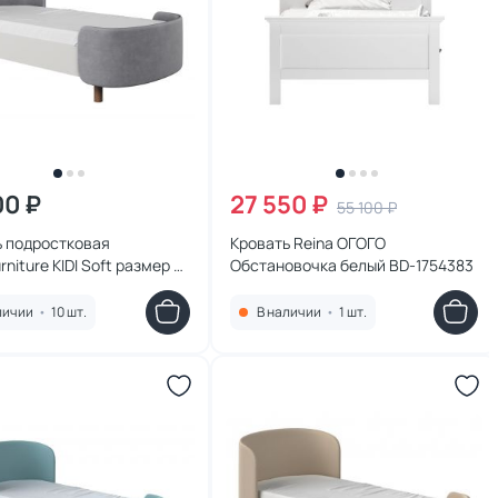
00 ₽
27 550 ₽
55 100 ₽
ь подростковая
Кровать Reina ОГОГО
urniture KIDI Soft размер М
Обстановочка белый BD-1754383
дальная ткань (серый)
12020201
личии
•
10 шт.
В наличии
•
1 шт.