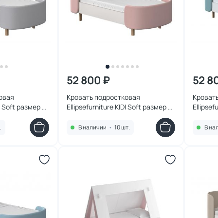
52 800 ₽
52 8
овая
Кровать подростковая
Кроват
DI Soft размер М
Ellipsefurniture KIDI Soft размер М
Ellipsef
020101
(розовый) KD010113020101
(бирюзо
.
В наличии
•
10 шт.
В на