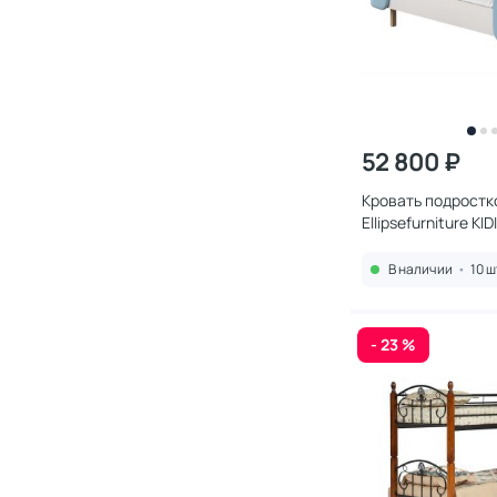
52 800 ₽
Кровать подростк
Ellipsefurniture KI
(голубой) KD01011
В наличии
•
10 ш
- 23 %