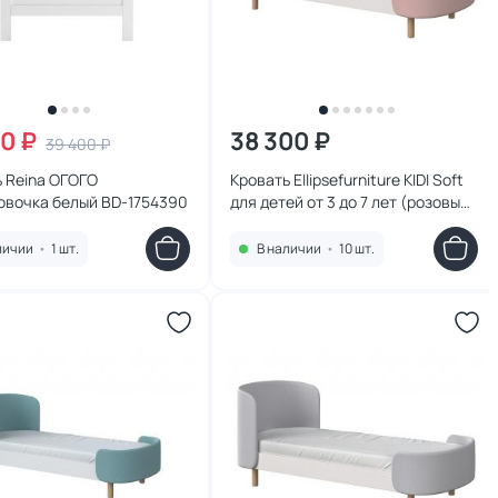
20 ₽
38 300 ₽
39 400 ₽
 Reina ОГОГО
Кровать Ellipsefurniture KIDI Soft
овочка белый BD-1754390
для детей от 3 до 7 лет (розовый)
KD040103010198
личии
•
1 шт.
В наличии
•
10 шт.