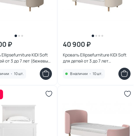
00 ₽
40 900 ₽
Ellipsefurniture KIDI Soft
Кровать Ellipsefurniture KIDI Soft
ей от 3 до 7 лет (бежевый,
для детей от 3 до 7 лет
а) KD010201070101
(молочный, экокожа)
KD010207070101
личии
•
10 шт.
В наличии
•
10 шт.