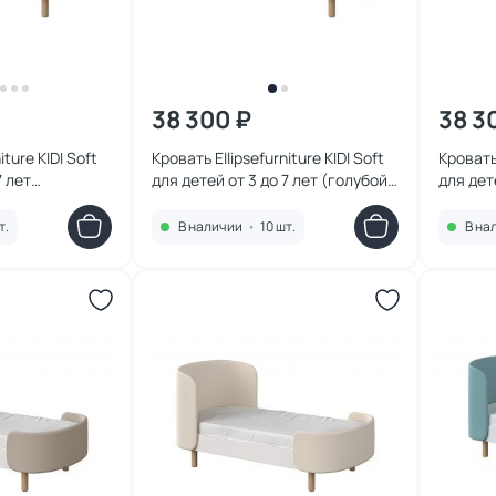
38 300 ₽
38 3
iture KIDI Soft
Кровать Ellipsefurniture KIDI Soft
Кровать 
7 лет
для детей от 3 до 7 лет (голубой)
для дет
01010198
KD040102010198
(бирюз
т.
В наличии
•
10 шт.
В на