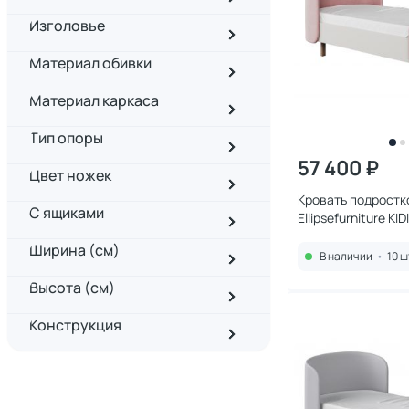
Изголовье
Материал обивки
Материал каркаса
Тип опоры
57 400 ₽
Цвет ножек
Кровать подростк
С ящиками
Ellipsefurniture KI
антивандальная т
Ширина (см)
KD010108020201
В наличии
•
10 ш
Высота (см)
Конструкция