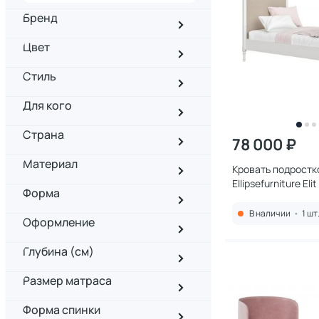
Бренд
Цвет
Стиль
Для кого
Страна
78 000 ₽
Материал
Кровать подростк
Ellipsefurniture Eli
Форма
бежевая ткань) ET
В наличии
•
1 шт
Оформление
Глубина (см)
Размер матраса
Форма спинки