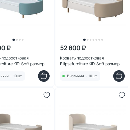
00 ₽
52 800 ₽
ь подростковая
Кровать подростковая
urniture KIDI Soft размер М
Ellipsefurniture KIDI Soft размер М
вый) KD010115020101
(бежевый) KD010110020101
личии
•
10 шт.
В наличии
•
10 шт.