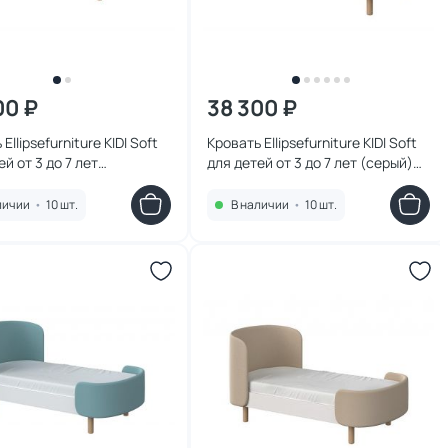
00 ₽
38 300 ₽
Ellipsefurniture KIDI Soft
Кровать Ellipsefurniture KIDI Soft
ей от 3 до 7 лет
для детей от 3 до 7 лет (серый)
овый) KD040108010198
KD040104010198
личии
•
10 шт.
В наличии
•
10 шт.