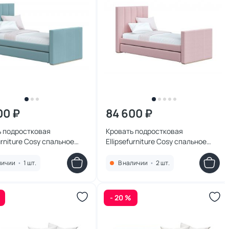
00 ₽
84 600 ₽
ь подростковая
Кровать подростковая
furniture Cosy спальное
Ellipsefurniture Cosy спальное
90*200 см (бирюзовый)
место 90*200 см (розовый)
05010102
KD010203010101
личии
•
1 шт.
В наличии
•
2 шт.
- 20 %