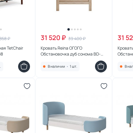
31 520 ₽
31 5
858 ₽
39 400 ₽
Chair
Кровать Reina ОГОГО
Кровать
88
Обстановочка дуб сонома BD-
Обстан
1754407
.
В наличии
•
1 шт.
В на