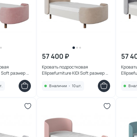
57 400 ₽
57 4
овая
Кровать подростковая
Кроват
DI Soft размер М
Ellipsefurniture KIDI Soft размер М
Ellipsef
кань (розовый)
антивандальная ткань
антиван
(бежевый) KD010110020201
KD0101
т.
В наличии
•
10 шт.
В на