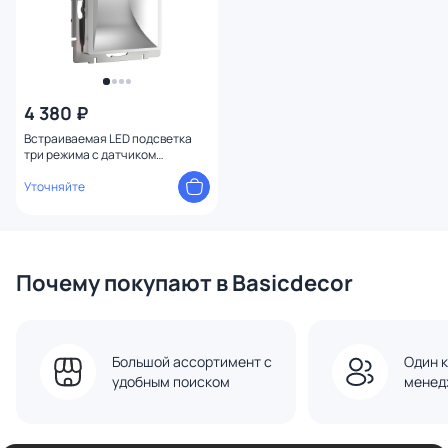
4 380 ₽
Встраиваемая LED подсветка
три режима с датчиком
движения Werkel (серебряный)
W1154606
Уточняйте
Почему покупают в Basicdecor
Большой ассортимент с
Один к
удобным поиском
менед