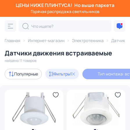
ЦЕНЫ НИЖЕ ПЛИНТУСА!
Но выше паркета
Фильтры
Горячая распродажа светильников
Тип монтажа: встраиваемый
Категория:
Электротехника
Главная
Интернет-магазин
Электротехника
Датчики 
Датчики движения встраиваемые
Розетки
Рамки
Выключатели
Трансформаторы
найдено 11 товаров
В наличии
8
Популярные
Фильтры
1
Тип монтажа: в
Доставка
Цена
От
До