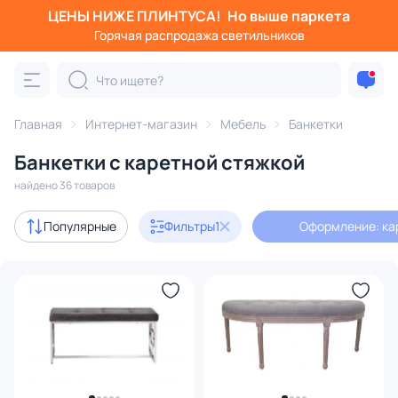
ЦЕНЫ НИЖЕ ПЛИНТУСА!
Но выше паркета
Фильтры
Горячая распродажа светильников
Оформление: каретная стяжка
Категория:
Банкетки
Главная
Интернет-магазин
Мебель
Банкетки
Банкетки с каретной стяжкой
скамьи
для спальни
дизайнерские
для прихожей
найдено 36 товаров
Акции
6
Популярные
Фильтры
1
Оформление: ка
В наличии
23
Доставка
Цена
От
До