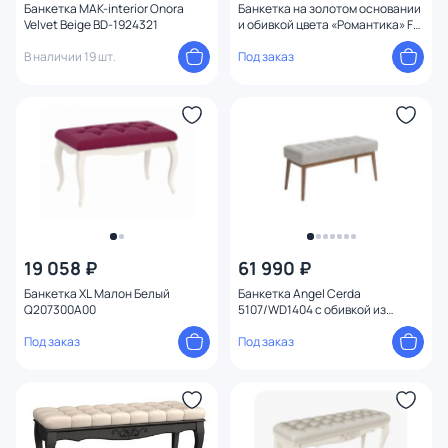
Банкетка MAK-interior Onora
Банкетка на золотом основании
Velvet Beige BD-1924321
и обивкой цвета «Романтика» For
Miss 60/30/47 BD-3064604
В наличии 19 шт.
Под заказ
19 058 ₽
61 990 ₽
Банкетка XL Малон Белый
Банкетка Angel Cerda
Q207300A00
5107/WD1404 с обивкой из
темно-серой ткани BD-2860955
Под заказ
Под заказ