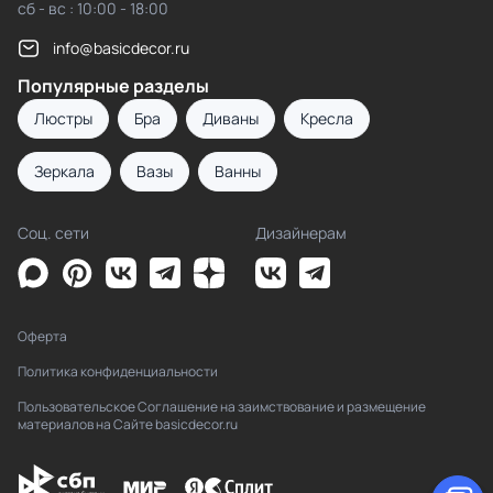
сб - вс : 10:00 - 18:00
info@basicdecor.ru
Популярные разделы
Люстры
Бра
Диваны
Кресла
Зеркала
Вазы
Ванны
Соц. сети
Дизайнерам
Оферта
Политика конфиденциальности
Пользовательское Соглашение на заимствование и размещение
материалов на Сайте basicdecor.ru