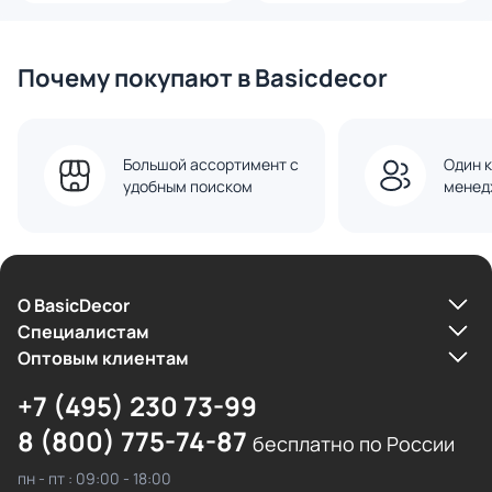
Почему покупают в Basicdecor
Большой ассортимент с
Один к
удобным поиском
менед
О BasicDecor
Cпециалистам
Оптовым клиентам
+7 (495) 230 73-99
8 (800) 775-74-87
бесплатно по России
пн - пт : 09:00 - 18:00