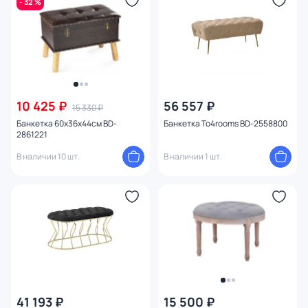
- 32 %
Глубина (см)
Материал обивки
Материал каркаса
10 425 ₽
56 557 ₽
15 330 ₽
Тип опоры
Банкетка 60х36х44см BD-
Банкетка To4rooms BD-2558800
2861221
Цвет ножек
В наличии 10 шт.
В наличии 1 шт.
Ширина (см)
Высота (см)
41 193 ₽
15 500 ₽