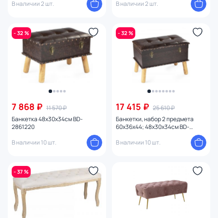
В наличии 2 шт.
В наличии 2 шт.
- 32 %
- 32 %
7 868 ₽
17 415 ₽
11 570 ₽
25 610 ₽
Банкетка 48х30х34см BD-
Банкетки, набор 2 предмета
2861220
60х36х44; 48х30х34см BD-
2861219
В наличии 10 шт.
В наличии 10 шт.
- 37 %