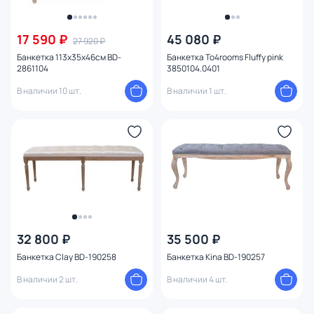
17 590 ₽
45 080 ₽
27 920 ₽
Банкетка 113х35х46см BD-
Банкетка To4rooms Fluffy pink
2861104
3850104.0401
В наличии 10 шт.
В наличии 1 шт.
32 800 ₽
35 500 ₽
Банкетка Clay BD-190258
Банкетка Kina BD-190257
В наличии 2 шт.
В наличии 4 шт.