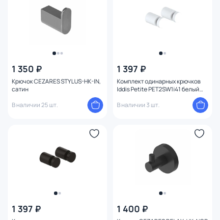
1 350 ₽
1 397 ₽
Крючок CEZARES STYLUS-HK-IN,
Комплект одинарных крючков
сатин
Iddis Petite PET2SW1i41 белый
матовый
В наличии 25 шт.
В наличии 3 шт.
1 397 ₽
1 400 ₽