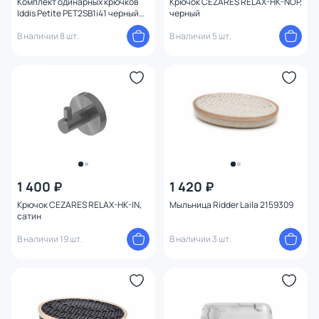
Комплект одинарных крючков
Крючок CEZARES RELAX-HK-NOP,
Iddis Petite PET2SB1i41 черный
черный
матовый
В наличии 8 шт.
В наличии 5 шт.
1 400 ₽
1 420 ₽
Крючок CEZARES RELAX-HK-IN,
Мыльница Ridder Laila 2159309
сатин
В наличии 19 шт.
В наличии 3 шт.