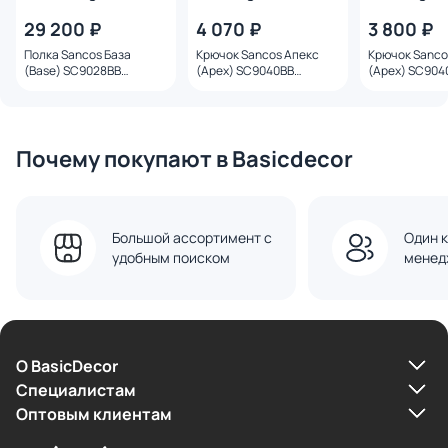
29 200 ₽
4 070 ₽
3 800 ₽
Полка Sancos База
Крючок Sancos Апекс
Крючок Sanco
(Base) SC9028BB
(Apex) SC9040BB
(Apex) SC904
подвесной,
подвесной,
подвесной,
брашированная бронза
брашированная бронза
брашированн
Почему покупают в Basicdecor
Большой ассортимент с
Один к
удобным поиском
менед
О BasicDecor
Cпециалистам
Оптовым клиентам