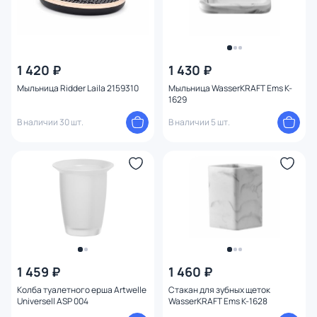
1 420 ₽
1 430 ₽
Мыльница Ridder Laila 2159310
Мыльница WasserKRAFT Ems K-
1629
В наличии 30 шт.
В наличии 5 шт.
1 459 ₽
1 460 ₽
Колба туалетного ерша Artwelle
Стакан для зубных щеток
Universell ASP 004
WasserKRAFT Ems K-1628