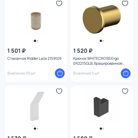
1 501 ₽
1 520 ₽
Стаканчик Ridder Laila 2159109
Крючок WHITECROSS Ergo
ER2215GLB, брашированное
золото
В наличии 30 шт.
В наличии 5 шт.