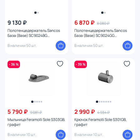
9 130 ₽
6 870 ₽
8 080 ₽
Полотенцедержатель Sancos
Полотенцедержатель Sancos
База (Base) SC9024BG
База (Base) SC9024GG
брашированное золото
вороненая сталь
В наличии 50 шт.
В наличии 50 шт.
- 36 %
- 39 %
5 790 ₽
2 990 ₽
9 081 ₽
4 934 ₽
Мыльница Feramolli Sole S303GB,
Крючок Feramolli Sole S301GB,
графит
графит
В наличии 10 шт.
В наличии 10 шт.