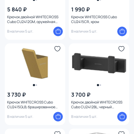
5 840 ₽
1 990 ₽
Крючок двойной WHITECROSS
Крючок WHITECROSS Cubo
Cubo CU2412GM, оружейная
CU2415CR, хром
сталь
В наличии 5 шт.
В наличии 5 шт.
3 730 ₽
3 700 ₽
Крючок WHITECROSS Cubo
Крючок двойной WHITECROSS
CU2415GLB, брашированное
Cubo CU2412BL, черный
золото
матовый
В наличии 5 шт.
В наличии 5 шт.