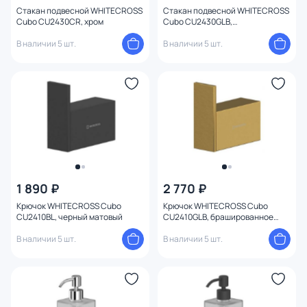
Стакан подвесной WHITECROSS
Стакан подвесной WHITECROSS
Cubo CU2430CR, хром
Cubo CU2430GLB,
брашированное золото
В наличии 5 шт.
В наличии 5 шт.
1 890 ₽
2 770 ₽
Крючок WHITECROSS Cubo
Крючок WHITECROSS Cubo
CU2410BL, черный матовый
CU2410GLB, брашированное
золото
В наличии 5 шт.
В наличии 5 шт.