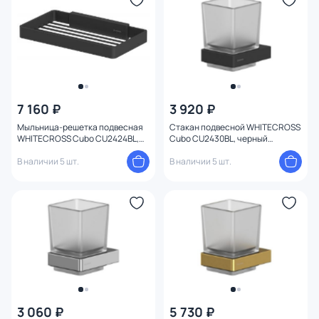
7 160 ₽
3 920 ₽
Мыльница-решетка подвесная
Стакан подвесной WHITECROSS
WHITECROSS Cubo CU2424BL,
Cubo CU2430BL, черный
черная матовая
матовый
В наличии 5 шт.
В наличии 5 шт.
3 060 ₽
5 730 ₽