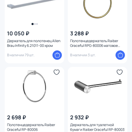
10 050 ₽
3 288 ₽
Держатель для полотенец Allen
Полотенцедержатель Raiber
Brau Infinity 6.21011-00 хром
Graceful RPG-80006 матовое
золото
В наличии 79 шт.
В наличии 3 шт.
2 698 ₽
2 932 ₽
Полотенцедержатель Raiber
Держатель для туалетной
Graceful RP-80006
бумаги Raiber Graceful RP-80003