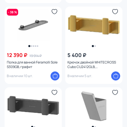
- 38 %
12 390 ₽
5 400 ₽
19 914 ₽
Полка для ванной Feramolli Sole
Крючок двойной WHITECROSS
S309GB, графит
Cubo CU2412GLB,
брашированное золото
В наличии 10 шт.
В наличии 5 шт.