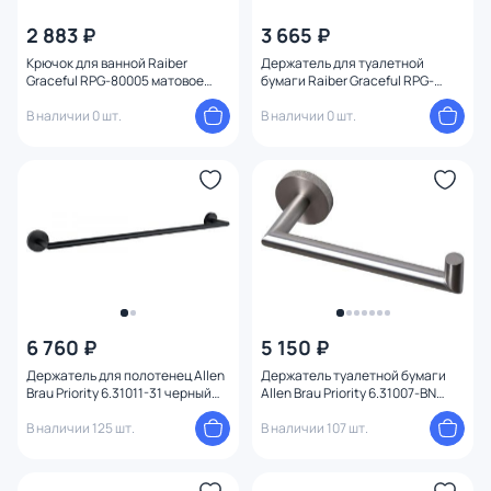
2 883 ₽
3 665 ₽
От
До
Крючок для ванной Raiber
Держатель для туалетной
Graceful RPG-80005 матовое
бумаги Raiber Graceful RPG-
золото
80003 матовое золото
В наличии 0 шт.
В наличии 0 шт.
Бренд
Цвет
Стиль
Страна
Материал
6 760 ₽
5 150 ₽
1
Держатель для полотенец Allen
Держатель туалетной бумаги
Brau Priority 6.31011-31 черный
Allen Brau Priority 6.31007-BN
Диаметр (мм)
матовый
никель браш
В наличии 125 шт.
В наличии 107 шт.
Управление