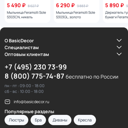
5 490 ₽
6 290 ₽
5 890 ₽
8 627 ₽
9 883 ₽
9
Мыльница Feramolli Sole
Мыльница Feramolli Sole
Держатель ту
S303CN, никель
S303GL, золото
бумаги Feramol
S304CN, нике
О BasicDecor
Cпециалистам
Оптовым клиентам
+7 (495) 230 73-99
8 (800) 775-74-87
бесплатно по России
пн - пт : 09:00 - 18:00
сб - вс : 10:00 - 18:00
info@basicdecor.ru
Популярные разделы
Люстры
Бра
Диваны
Кресла