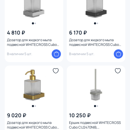
4 810 ₽
6 170 ₽
Дозатор для жидкого мыла
Дозатор для жидкого мыла
подвесной WHITECROSS Cubo
подвесной WHITECROSS Cubo
CU2440CR, хром
CU2440BL, черный матовый
В наличии 5 шт.
В наличии 5 шт.
9 020 ₽
10 250 ₽
Дозатор для жидкого мыла
Ершик подвесной WHITECROSS
подвесной WHITECROSS Cubo
Cubo CU2470NIB,