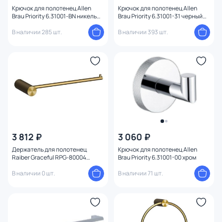
Ширина (см)
Крючок для полотенец Allen
Крючок для полотенец Allen
Brau Priority 6.31001-BN никель
Brau Priority 6.31001-31 черный
браш
матовый
В наличии 285 шт.
В наличии 393 шт.
Высота (см)
Диаметр (см)
Конструкция
3 812 ₽
3 060 ₽
Держатель для полотенец
Крючок для полотенец Allen
Raiber Graceful RPG-80004
Brau Priority 6.31001-00 хром
матовое золото
В наличии 0 шт.
В наличии 71 шт.