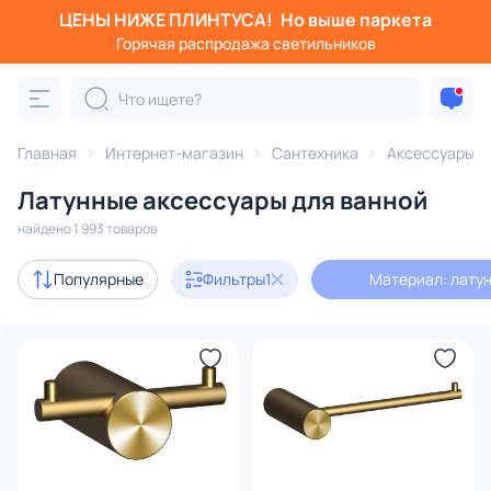
ЦЕНЫ НИЖЕ ПЛИНТУСА!
Но выше паркета
Фильтры
Горячая распродажа светильников
Материал: латунь
Категория:
Аксессуары для ванной комнаты
Главная
Интернет-магазин
Сантехника
Аксессуары д
Латунные аксессуары для ванной
для раковины
для туалета
для полотенец
для ду
найдено 1 993 товаров
Акции
57
Популярные
Фильтры
1
Материал: лату
с 3D-моделями
44
В наличии
1471
Доставка
Цена