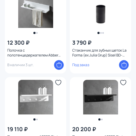
12 300 ₽
3 790 ₽
Полочка с
Стаканчик для зубных щеток La
полотенцедержателем Abber
Forma (ex Julia Grup) Sisel BD-
Stein AS1655 белая
3059628
В наличии 3 шт.
Под заказ
19 110 ₽
20 200 ₽