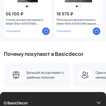
56 100 ₽
16 575 ₽
Столик для ванной комнаты
Полочка для ванной комнаты
Abber Stein AS1637MB с
Abber Stein AS1654MB черная
полотенцедержателем, черный
матовая
матовый
Уточняйте
Уточняйте
Почему покупают в Basicdecor
Большой ассортимент с
Один к
удобным поиском
менед
О BasicDecor