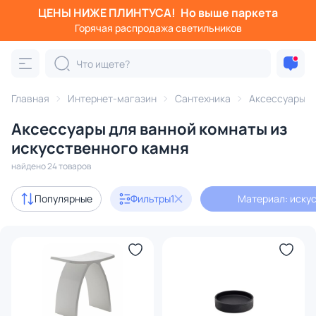
ЦЕНЫ НИЖЕ ПЛИНТУСА!
Но выше паркета
Фильтры
Горячая распродажа светильников
Материал: искусственный камень
Категория:
Аксессуары для ванной комнаты
Главная
Интернет-магазин
Сантехника
Аксессуары д
Аксессуары для ванной комнаты из
для раковины
для туалета
для полотенец
для ду
искусственного камня
найдено 24 товаров
В наличии
11
Популярные
Фильтры
1
Материал: иску
Доставка
Цена
От
До