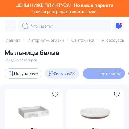
ЦЕНЫ НИЖЕ ПЛИНТУСА!
Но выше паркета
Фильтры
Горячая распродажа светильников
Цвет: белый
Тип товара: мыльница
Категория:
Аксессуары для ванной комнаты
Главная
Интернет-магазин
Сантехника
Аксессуары д
Мыльницы белые
для раковины
для туалета
для полотенец
для ду
найдено 37 товаров
В наличии
30
Популярные
Фильтры
2
Цвет: белый
Доставка
Цена
От
До