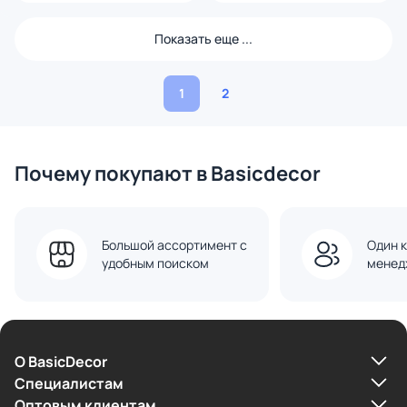
Показать еще ...
1
2
Почему покупают в Basicdecor
Большой ассортимент с
Один к
удобным поиском
менед
О BasicDecor
Cпециалистам
Оптовым клиентам